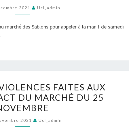
SAMEDI
écembre 2021
Ucl_admin
18
DÉCEMBRE
 au marché des Sablons pour appeler à la manif de samedi
/
1
TRACT
DU
MARCHÉ
DU
9
DÉCEMBRE
CONTRE
VIOLENCES FAITES AUX
LES
ACT DU MARCHÉ DU 25
VIOLENCES
NOVEMBRE
FAITES
AUX
ovembre 2021
Ucl_admin
FEMMES,