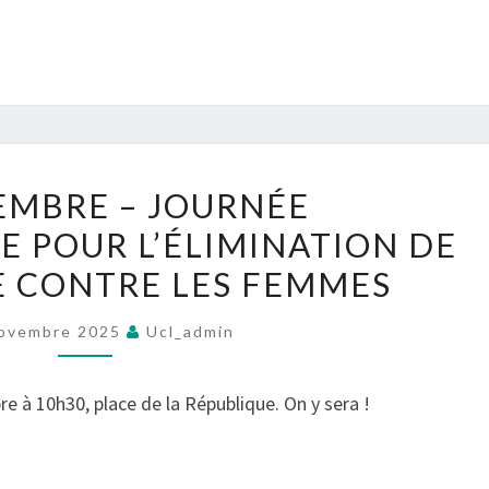
RÉVOLUTION
FÉMINISTE
25
EMBRE – JOURNÉE
NOVEMBRE
E POUR L’ÉLIMINATION DE
–
E CONTRE LES FEMMES
JOURNÉE
INTERNATIONALE
ovembre 2025
Ucl_admin
POUR
L’ÉLIMINATION
 à 10h30, place de la République. On y sera !
DE
LA
VIOLENCE