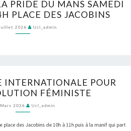
LA PRIDE DU MANS SAMEDI
ÉTIONS
14H PLACE DES JACOBINS
À
LA
Juillet 2026
Ucl_admin
PRIDE
DU
MANS
SAMEDI
4
8
JUILLET
VE INTERNATIONALE POUR
MARS
À
LUTION FÉMINISTE
:
14H
GRÈVE
PLACE
 Mars 2026
Ucl_admin
INTERNATIONALE
DES
POUR
JACOBINS
e place des Jacobins de 10h à 11h puis à la manif qui part
UNE