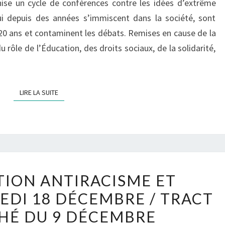
nise un cycle de conférences contre les idées d’extrême
IDÉES
ui depuis des années s’immiscent dans la société, sont
20 ans et contaminent les débats. Remises en cause de la
rôle de l’Éducation, des droits sociaux, de la solidarité,
LIRE LA SUITE
LIRE LA SUITE
MANIFESTATION
ION ANTIRACISME ET
ANTIRACISME
EDI 18 DÉCEMBRE / TRACT
ET
HÉ DU 9 DÉCEMBRE
SOLIDARITÉ