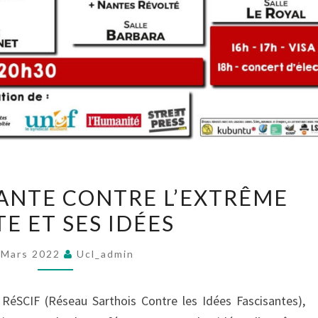
SEMAINE
TANTE CONTRE L’EXTRÊME
MILITANTE
E ET SES IDÉES
CONTRE
L’EXTRÊME
 Mars 2022
Ucl_admin
DROITE
ET
RéSCIF (Réseau Sarthois Contre les Idées Fascisantes),
SES