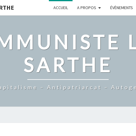
ARTHE
ACCUEIL
A PROPOS
ÉVÈNEMENTS
MMUNISTE L
SARTHE
apitalisme – Antipatriarcat – Autog
NOUS