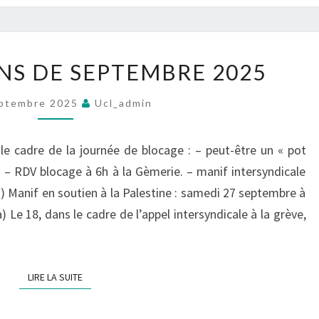
CONTRE
LES
FEMMES
MOBILISATIONS
NS DE SEPTEMBRE 2025
DE
SEPTEMBRE
ptembre 2025
Ucl_admin
2025
e cadre de la journée de blocage : – peut-être un « pot
h – RDV blocage à 6h à la Gèmerie. – manif intersyndicale
a) Manif en soutien à la Palestine : samedi 27 septembre à
) Le 18, dans le cadre de l’appel intersyndicale à la grève,
LIRE LA SUITE
LIRE LA SUITE