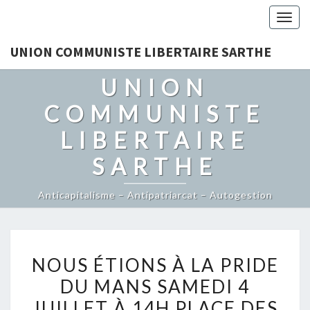
Togg
navig
UNION COMMUNISTE LIBERTAIRE SARTHE
UNION
COMMUNISTE
LIBERTAIRE
SARTHE
Anticapitalisme – Antipatriarcat – Autogestion
NOUS
NOUS ÉTIONS À LA PRIDE
ÉTIONS
DU MANS SAMEDI 4
À
JUILLET À 14H PLACE DES
LA