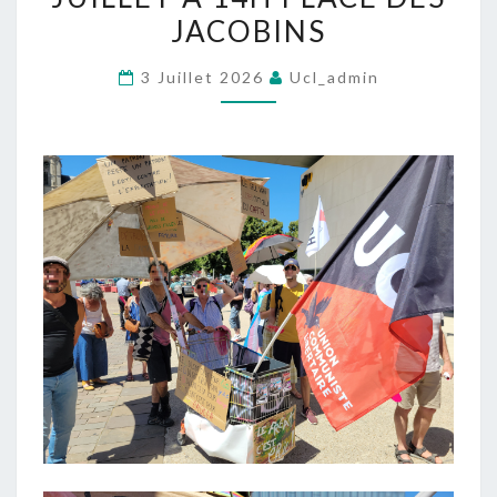
PRIDE
JACOBINS
DU
3 Juillet 2026
Ucl_admin
MANS
SAMEDI
4
JUILLET
À
14H
PLACE
DES
JACOBINS