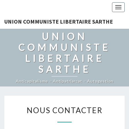
Togg
navig
UNION COMMUNISTE LIBERTAIRE SARTHE
UNION
COMMUNISTE
LIBERTAIRE
SARTHE
Anticapitalisme – Antipatriarcat – Autogestion
NOUS
NOUS CONTACTER
CONTACTER