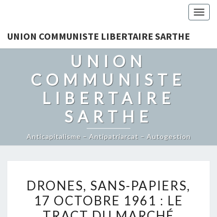
Togg
navig
UNION COMMUNISTE LIBERTAIRE SARTHE
UNION
COMMUNISTE
LIBERTAIRE
SARTHE
Anticapitalisme – Antipatriarcat – Autogestion
DRONES,
DRONES, SANS-PAPIERS,
SANS-
17 OCTOBRE 1961 : LE
PAPIERS,
TRACT DU MARCHÉ
17