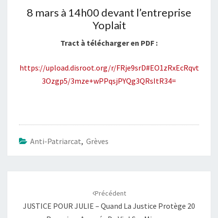
SERONS
8 mars à 14h00 devant l’entreprise
Yoplait
EN
GRÈVE
Tract à télécharger en PDF :
ET
DANS
https://upload.disroot.org/r/FRje9srD#EO1zRxEcRqvt
LA
3Ozgp5/3mze+wPPqsjPYQg3QRsItR34=
RUE
!
Anti-Patriarcat
,
Grèves
Navigation
d'article
Précédent
JUSTICE POUR JULIE – Quand La Justice Protège 20