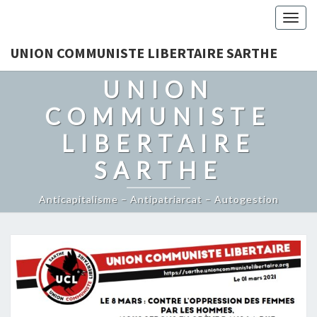
Togg
navig
UNION COMMUNISTE LIBERTAIRE SARTHE
UNION
COMMUNISTE
LIBERTAIRE
SARTHE
Anticapitalisme – Antipatriarcat – Autogestion