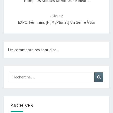
Pompiers Accusés De Viol Sur Mineure.
Suivant
EXPO: Féminins [N.,M.,Pluriel] Un Genre À Soi
Les commentaires sont clos.
Rechercher :
Recher
ARCHIVES