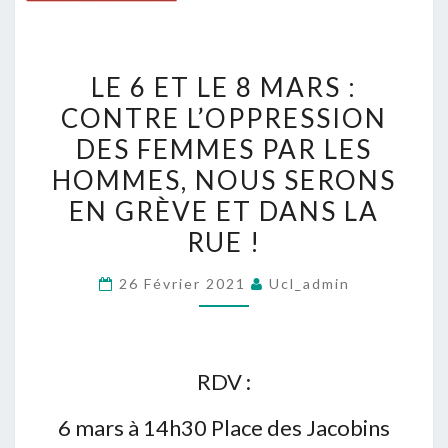
LE
LE 6 ET LE 8 MARS :
6
CONTRE L’OPPRESSION
ET
DES FEMMES PAR LES
LE
8
HOMMES, NOUS SERONS
MARS
EN GRÈVE ET DANS LA
:
RUE !
CONTRE
L’OPPRESSION
26 Février 2021
Ucl_admin
DES
FEMMES
PAR
RDV :
LES
HOMMES,
6 mars à 14h30 Place des Jacobins
NOUS