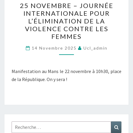
25 NOVEMBRE – JOURNÉE
NOVEMBRE
INTERNATIONALE POUR
–
L’ÉLIMINATION DE LA
JOURNÉE
VIOLENCE CONTRE LES
INTERNATIONALE
FEMMES
POUR
L’ÉLIMINATION
14 Novembre 2025
Ucl_admin
DE
LA
Manifestation au Mans le 22 novembre à 10h30, place
VIOLENCE
de la République. On y sera !
CONTRE
LES
FEMMES
Rechercher :
Recher