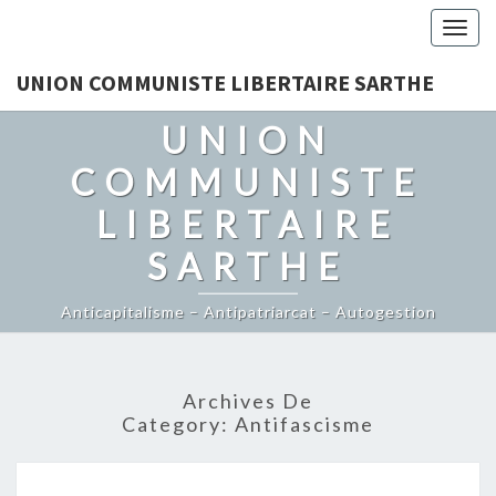
Togg
navig
UNION COMMUNISTE LIBERTAIRE SARTHE
UNION
COMMUNISTE
LIBERTAIRE
SARTHE
Anticapitalisme – Antipatriarcat – Autogestion
Archives De
Category:
Antifascisme
25