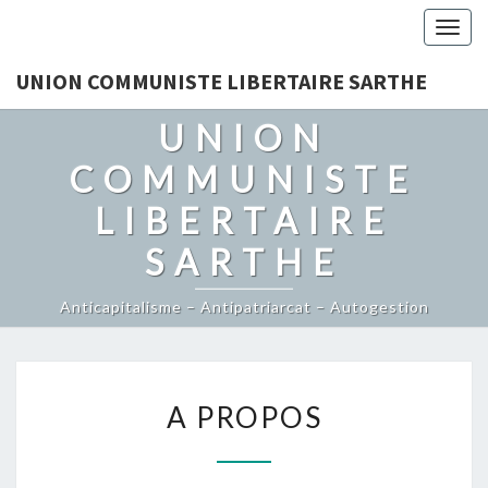
Togg
navig
UNION COMMUNISTE LIBERTAIRE SARTHE
UNION
COMMUNISTE
LIBERTAIRE
SARTHE
Anticapitalisme – Antipatriarcat – Autogestion
A
A PROPOS
PROPOS